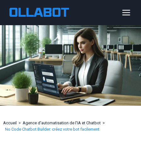
Aller
au
contenu
Accueil
Agence d'automatisation de l'IA et Chatbot
No Code Chatbot Builder: créez votre bot facilement