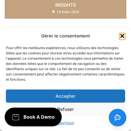
INSIGHTS
19 mars 2024
Gérer le consentement
Pour offrir les meilleures expériences, nous utilisons des technologies
telles que les cookies pour stocker et/ou accéder aux informations sur
l'appareil. Le consentement à ces technologies nous permettra de traiter
des données telles que le comportement de navigation ou des
identifiants uniques sur ce site. Le fait de ne pas consentir ou de retirer
son consentement peut affecter négativement certaines caractéristiques
et fonctions.
AGENCE D'AUTOMATISATION DE L'IA ET
CHATBOT
Accepter
BOOSTEZ VOTRE ACTIVITÉ AVEC LES CHATBOTS À
INTELLIGENCE ARTIFICIELLE
Refuser
28 mars 2024
{titre}
{titre}