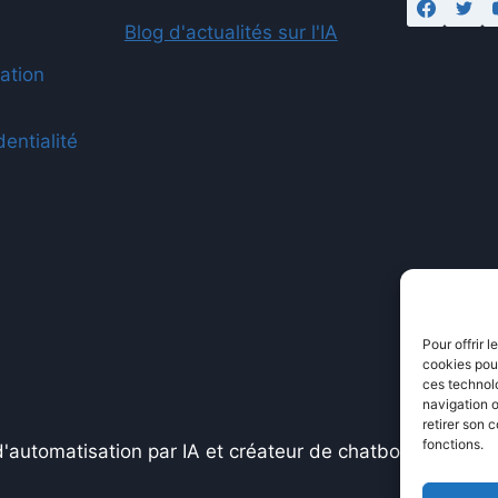
Blog d'actualités sur l'IA
sation
dentialité
Pour offrir 
cookies pour
ces technol
navigation o
retirer son 
fonctions.
'automatisation par IA et créateur de chatbots propuls