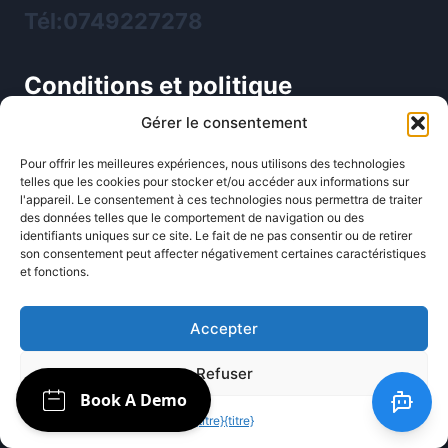
Tél:0749227278
Conditions et politique
Gérer le consentement
Conditions d'utilisation
Pour offrir les meilleures expériences, nous utilisons des technologies
Mention légale
telles que les cookies pour stocker et/ou accéder aux informations sur
l'appareil. Le consentement à ces technologies nous permettra de traiter
politique de confidentialité
des données telles que le comportement de navigation ou des
identifiants uniques sur ce site. Le fait de ne pas consentir ou de retirer
son consentement peut affecter négativement certaines caractéristiques
Blog
et fonctions.
Accepter
Blog d'actualités sur l'IA
Refuser
SOCIALE
{titre}
{titre}