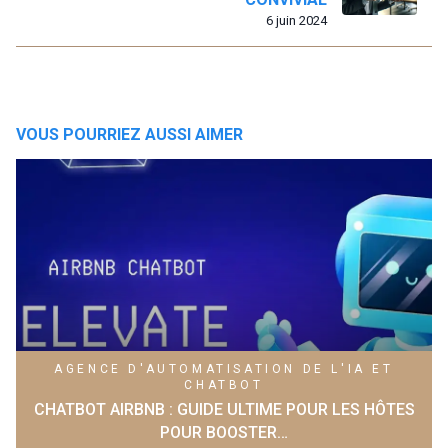
6 juin 2024
VOUS POURRIEZ AUSSI AIMER
AGENCE D'AUTOMATISATION DE L'IA ET
CHATBOT
CHATBOT AIRBNB : GUIDE ULTIME POUR LES HÔTES
POUR BOOSTER…