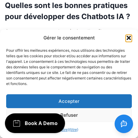
Quelles sont les bonnes pratiques
pour développer des Chatbots IA ?
Concentrez-vous sur la création d'un
flux
Gérer le consentement
conversationnel naturel
, assurer des réponses
rapides et pertinentes, prioriser
confidentialité
Pour offrir les meilleures expériences, nous utilisons des technologies
des utilisateurs et sécurité des données
,
telles que les cookies pour stocker et/ou accéder aux informations sur
l'appareil. Le consentement à ces technologies nous permettra de traiter
recueillez continuellement les commentaires des
des données telles que le comportement de navigation ou des
utilisateurs pour des améliorations et restez
identifiants uniques sur ce site. Le fait de ne pas consentir ou de retirer
son consentement peut affecter négativement certaines caractéristiques
informé des
dernières avancées de l'IA
pour
et fonctions.
améliorer les capacités de votre chatbot.
Accepter
Pourquoi devrais-je utiliser un
Chatbot IA pour mon entreprise ?
Refuser
{titre}
{titre}
IA
chatbots
peut améliorer considérablement le