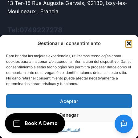
13 Ter-15 Rue Auguste Gervais, 92130, Issy-les-
Moulineaux , Francia
Tel:0749227278
Gestionar el consentimiento
Términos y política
Para brindar las mejores experiencias, utilizamos tecnologías como
cookies para almacenar y/o acceder a información del dispositivo. Dar su
consentimiento a estas tecnologías nos permitirá procesar datos como el
Condiciones de uso
comportamiento de navegación o identificaciones únicas en este sitio.
Aviso Legal
No dar o retirar el consentimiento puede afectar negativamente a
determinadas características y funciones.
política de privacidad
Aceptar
Blog
Denegar
Blog de noticias sobre inteligencia artificial
{título}
{título}