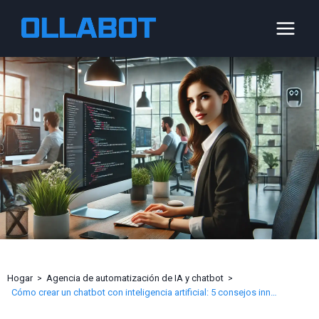
Saltar
al
Contenido
Hogar
Agencia de automatización de IA y chatbot
Cómo crear un chatbot con inteligencia artificial: 5 consejos innovadores para alcanzar el éxito