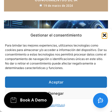
19 de marzo de 2024
Gestionar el consentimiento
Para brindar las mejores experiencias, utilizamos tecnologías como
cookies para almacenar y/o acceder a información del dispositivo. Dar su
consentimiento a estas tecnologías nos permitirá procesar datos como el
comportamiento de navegación o identificaciones únicas en este sitio.
No dar o retirar el consentimiento puede afectar negativamente a
determinadas características y funciones.
AGENCIA DE AUTOMATIZACIÓN DE IA Y
CHATBOT
Aceptar
IMPULSE LOS NEGOCIOS CON CHATBOTS DE
INTELIGENCIA ARTIFICIAL
Denegar
28 de marzo de 2024
{título}
{título}