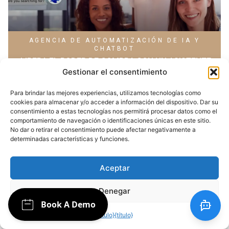
AGENCIA DE AUTOMATIZACIÓN DE IA Y
CHATBOT
¡LIBERA EL PODER DE COMPRA CON UN ASISTENTE
Gestionar el consentimiento
DE COMPRAS CHATBOT!
19 de marzo de 2024
Para brindar las mejores experiencias, utilizamos tecnologías como
cookies para almacenar y/o acceder a información del dispositivo. Dar su
consentimiento a estas tecnologías nos permitirá procesar datos como el
comportamiento de navegación o identificaciones únicas en este sitio.
No dar o retirar el consentimiento puede afectar negativamente a
determinadas características y funciones.
Aceptar
Denegar
{título}
{título}
AGENCIA DE AUTOMATIZACIÓN DE IA Y